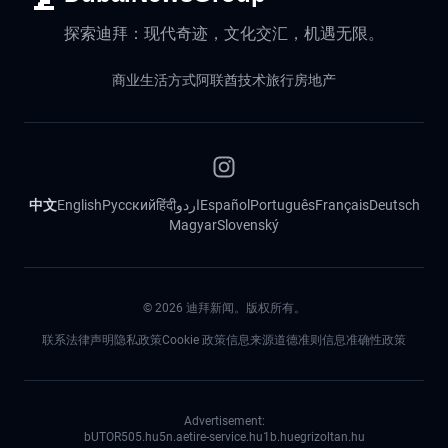
探索迪拜：现代奇迹，文化交汇，机遇无限。
商业
生活方式
阿联酋
技术
旅行
房地产
中文
English
Русский
हिंदी
اردو
Español
Português
Français
Deutsch
Magyar
Slovenský
©
2026
迪拜新闻。版权所有。
联系
法律声明
隐私政策
Cookie 政策
信息来源道德准则
信息准确性政策
Advertisement:
bUTOR5
05.hu
5n.ae
tire-service.hu
1b.hu
egrizoltan.hu