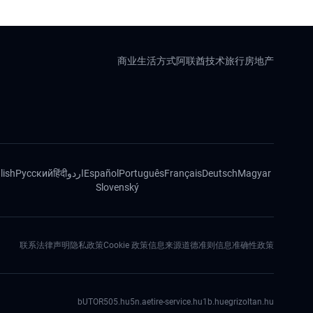
商业
生活方式
阿联酋
技术
旅行
房地产
lish
Русский
हिंदी
اردو
Español
Português
Français
Deutsch
Magyar
Slovenský
联系
法律声明
隐私政策
Cookie 政策
信息来源道德准则
信息准确性政策
bUTOR5
05.hu
5n.ae
tire-service.hu
1b.hu
egrizoltan.hu