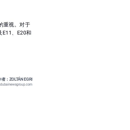
的重视。对于
11、E20和
者：ZOLTÁN EGRI
n@dubainewsgroup.com