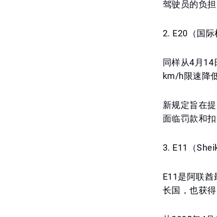
驾驶员的负担
2. E20（
同样从4月1
km/h限速降低
新规定旨在提
面临罚款和扣
3. E11（Sh
E11是阿联
长国，也获得