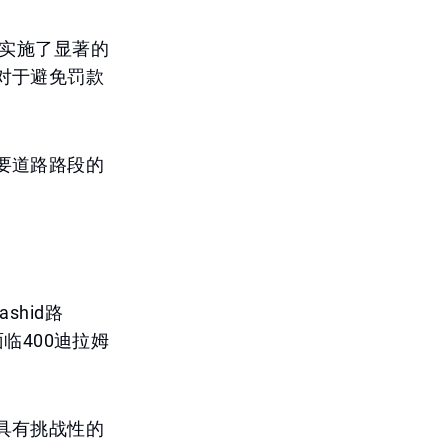
始实施了显著的
对于避免罚款
要道路路段的
。
shid路
面临400迪拉姆
具有挑战性的