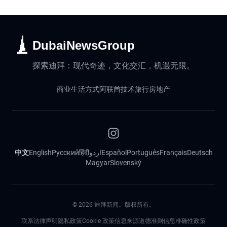
DubaiNewsGroup
探索迪拜：现代奇迹，文化交汇，机遇无限。
商业
生活方式
阿联酋
技术
旅行
房地产
中文
English
Русский
हिंदी
اردو
Español
Português
Français
Deutsch
Magyar
Slovenský
©
2026
迪拜新闻。版权所有。
联系
法律声明
隐私政策
Cookie 政策
信息来源道德准则
信息准确性政策