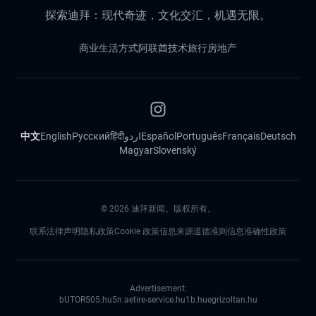
探索迪拜：现代奇迹，文化交汇，机遇无限。
商业
生活方式
阿联酋
技术
旅行
房地产
中文
English
Русский
हिंदी
اردو
Español
Português
Français
Deutsch
Magyar
Slovenský
©
2026
迪拜新闻。版权所有。
联系
法律声明
隐私政策
Cookie 政策
信息来源道德准则
信息准确性政策
Advertisement:
bUTOR5
05.hu
5n.ae
tire-service.hu
1b.hu
egrizoltan.hu