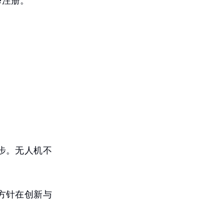
e注册。
步。无人机不
方针在创新与