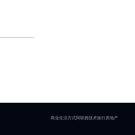
商业
生活方式
阿联酋
技术
旅行
房地产