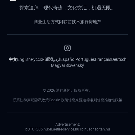
探索迪拜：现代奇迹，文化交汇，机遇无限。
商业
生活方式
阿联酋
技术
旅行
房地产
中文
English
Русский
हिंदी
اردو
Español
Português
Français
Deutsch
Magyar
Slovenský
©
2026
迪拜新闻。版权所有。
联系
法律声明
隐私政策
Cookie 政策
信息来源道德准则
信息准确性政策
Advertisement:
bUTOR5
05.hu
5n.ae
tire-service.hu
1b.hu
egrizoltan.hu