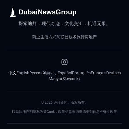
DubaiNewsGroup
探索迪拜：现代奇迹，文化交汇，机遇无限。
商业
生活方式
阿联酋
技术
旅行
房地产
中文
English
Русский
हिंदी
اردو
Español
Português
Français
Deutsch
Magyar
Slovenský
©
2026
迪拜新闻。版权所有。
联系
法律声明
隐私政策
Cookie 政策
信息来源道德准则
信息准确性政策