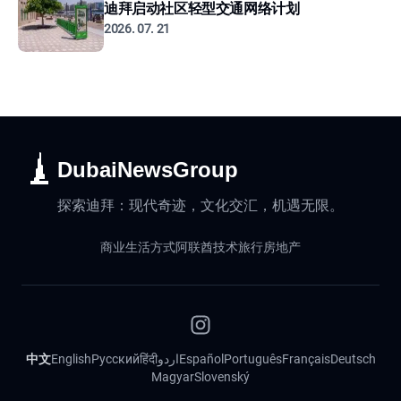
迪拜启动社区轻型交通网络计划
2026. 07. 21
DubaiNewsGroup
探索迪拜：现代奇迹，文化交汇，机遇无限。
商业
生活方式
阿联酋
技术
旅行
房地产
中文
English
Русский
हिंदी
اردو
Español
Português
Français
Deutsch
Magyar
Slovenský