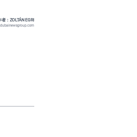
者：ZOLTÁN EGRI
n@dubainewsgroup.com