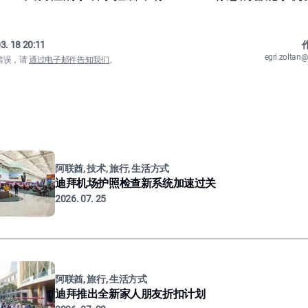
3. 18 20:11
作
egri.zolta
错误，请
通过电子邮件告知我们
。
阿联酋, 技术, 旅行, 生活方式
迪拜机场护照检查新系统加速过关
2026. 07. 25
阿联酋, 旅行, 生活方式
迪拜推出全新家人朋友折扣计划