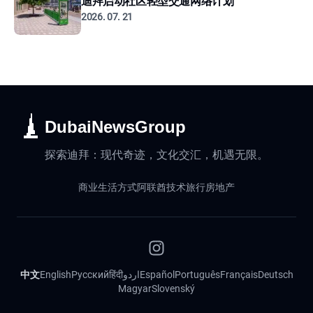
迪拜启动社区轻型交通网络计划
2026. 07. 21
DubaiNewsGroup
探索迪拜：现代奇迹，文化交汇，机遇无限。
商业
生活方式
阿联酋
技术
旅行
房地产
中文
English
Русский
हिंदी
اردو
Español
Português
Français
Deutsch
Magyar
Slovenský