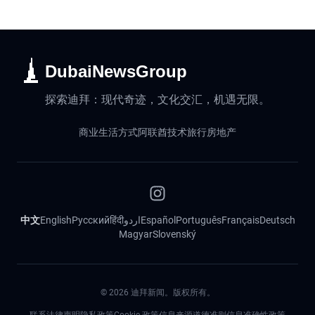
DubaiNewsGroup
探索迪拜：现代奇迹，文化交汇，机遇无限。
商业
生活方式
阿联酋
技术
旅行
房地产
中文
English
Русский
हिंदी
اردو
Español
Português
Français
Deutsch
Magyar
Slovenský
©
2026
迪拜新闻。版权所有。