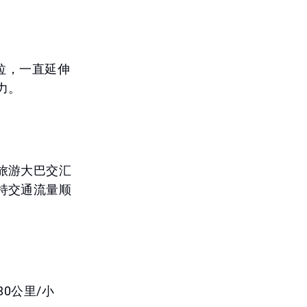
拉，一直延伸
力。
旅游大巴交汇
持交通流量顺
0公里/小