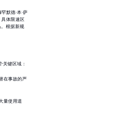
罕默德·本·萨
，具体限速区
岛。根据新规
个关键区域：
轻潜在事故的严
都大量使用道