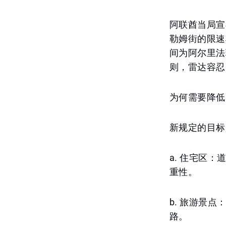
阿联酋当局宣
勒姆街的限速
间为阿尔里法
则，雷达容忍
为何需要降低
新规定的目标
a. 住宅区
重性。
b. 旅游景
路。