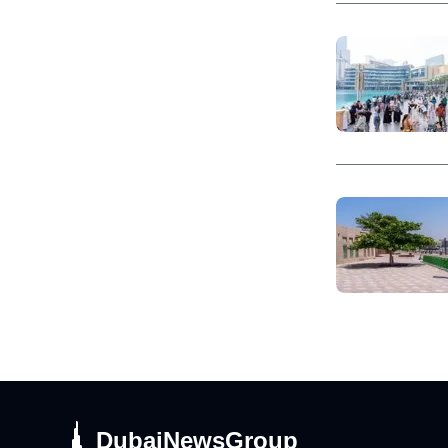
DubaiNewsGroup