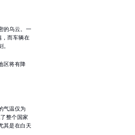
密的乌云。一
璃，而车辆在
刻。
地区将有降
的气温仅为
低了整个国家
尤其是在白天