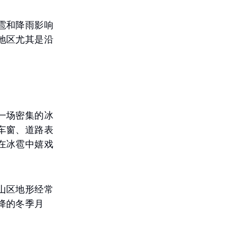
雹和降雨影响
地区尤其是沿
一场密集的冰
车窗、道路表
在冰雹中嬉戏
山区地形经常
降的冬季月