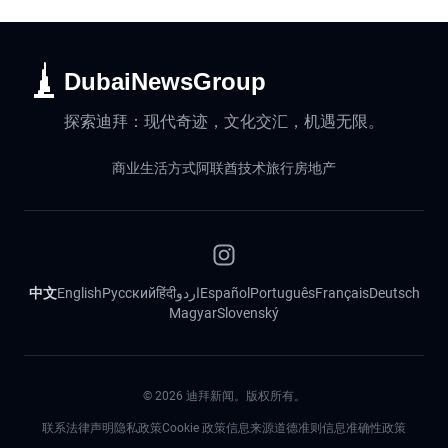
DubaiNewsGroup
探索迪拜：现代奇迹，文化交汇，机遇无限。
商业
生活方式
阿联酋
技术
旅行
房地产
中文
English
Русский
हिंदी
اردو
Español
Português
Français
Deutsch
Magyar
Slovenský
©
2026
迪拜新闻。版权所有。
联系
法律声明
隐私政策
Cookie 政策
信息来源道德准则
信息准确性政策