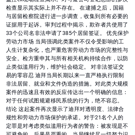
检查显示其实际上并不存在。 在逮捕之后，国籍
与居留检察院进行进一步调查，收集到所有必要的
证据用于起诉。审判过程中揭示，欺诈者共使用了
33个公司名非法申请了385个居留签证。 优先保护
劳动力市场 当局强调此类案件不仅令受影响的工
人生计复杂化，也严重危害劳动力市场的完整性与
安全。检方重申其与所有相关机构持续合作，以防
止类似滥用行为，维护社会稳定。 对非法签证交
易的零容忍 迪拜当局长期以来一直严格执行限制
非法居留、就业和文件伪造的措施。对此类大规模
案件的迅速且有效的反应传达出一个明确的信息：
对于任何试图规避移民系统的行为，绝不容忍。
结论 这起案件再次显示了迪拜对透明度、法律合
规性和劳动力市场保护的承诺。对于21名个人的
定罪是对考虑类似滥用行为者的警告：被发现是不
可避免的，后果是严重的。当局继续尽一切努力识