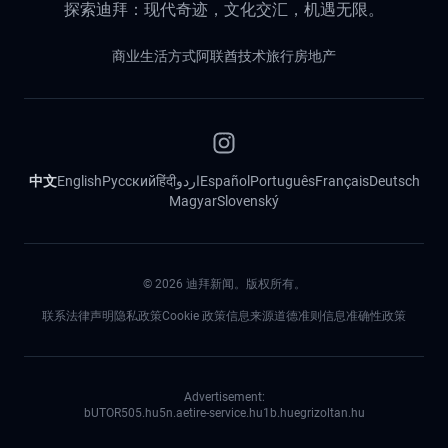
探索迪拜：现代奇迹，文化交汇，机遇无限。
商业
生活方式
阿联酋
技术
旅行
房地产
中文
English
Русский
हिंदी
اردو
Español
Português
Français
Deutsch
Magyar
Slovenský
©
2026
迪拜新闻。版权所有。
联系
法律声明
隐私政策
Cookie 政策
信息来源道德准则
信息准确性政策
Advertisement:
bUTOR5
05.hu
5n.ae
tire-service.hu
1b.hu
egrizoltan.hu