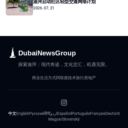
迪拜启动社区轻型交通网络计划
2026. 07. 21
DubaiNewsGroup
探索迪拜：现代奇迹，文化交汇，机遇无限。
商业
生活方式
阿联酋
技术
旅行
房地产
中文
English
Русский
हिंदी
اردو
Español
Português
Français
Deutsch
Magyar
Slovenský