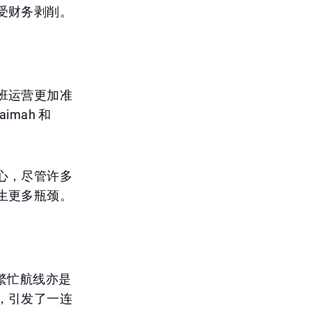
受财务剥削。
班运营更加准
mah 和
心，尽管许多
生更多瓶颈。
的繁忙航线亦是
，引发了一连