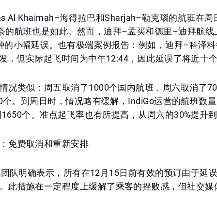
s Al Khaimah–海得拉巴和Sharjah–勒克瑙的航班
奈的航班也是如此。然而，迪拜–孟买和德里–迪拜航线
0分钟的小幅延误。也有极端案例报告：例如，迪拜–科泽
0出发，但实际起飞时间为中午12:44，因此延误了将近十
情况类似：周五取消了1000个国内航班，周六取消了7
00个。到周日时，情况略有缓解，IndiGo运营的航班数
到1650个。准点起飞率也有所提高，从周六的30%提升到
：免费取消和重新安排
的通讯团队明确表示，所有在12月15日前有效的预订由于延
。此措施在一定程度上缓解了乘客的挫败感，但社交媒