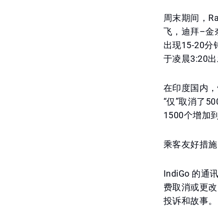
周末期间，Ra
飞，迪拜–金
出现15-2
于凌晨3:2
在印度国内，
“仅”取消了5
1500个增加
乘客友好措施
IndiGo 
费取消或更改
投诉和故事。