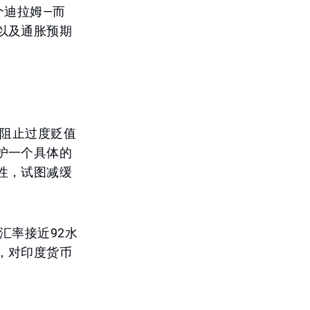
个迪拉姆—而
以及通胀预期
图阻止过度贬值
护一个具体的
性，试图减缓
汇率接近92水
，对印度货币