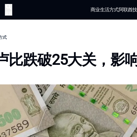
商业
生活方式
阿联酋
搜索
活方式
卢比跌破25大关，影