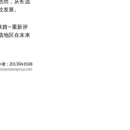
然而，从长远
处发展。
联酋—重新评
该地区在未来
者：ZOLTÁN EGRI
n@dubainewsgroup.com