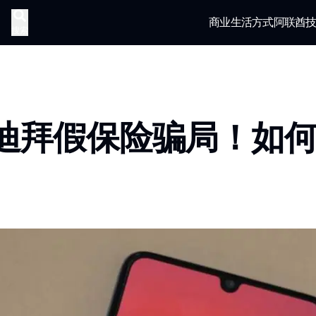
商业
生活方式
阿联酋
搜索
迪拜假保险骗局！如