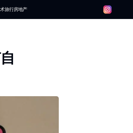
技术
旅行
房地产
何自