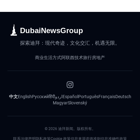
DubaiNewsGroup
探索迪拜：现代奇迹，文化交汇，机遇无限。
商业
生活方式
阿联酋
技术
旅行
房地产
中文
English
Русский
हिंदी
اردو
Español
Português
Français
Deutsch
Magyar
Slovenský
©
2026
迪拜新闻。版权所有。
联系
法律声明
隐私政策
Cookie 政策
信息来源道德准则
信息准确性政策