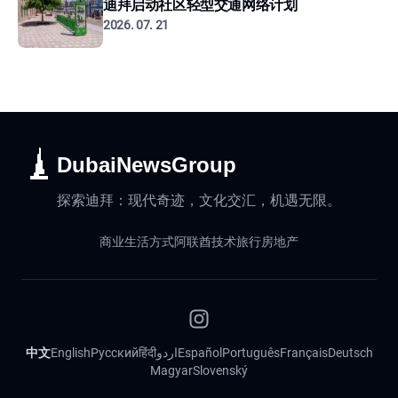
迪拜启动社区轻型交通网络计划
2026. 07. 21
DubaiNewsGroup
探索迪拜：现代奇迹，文化交汇，机遇无限。
商业
生活方式
阿联酋
技术
旅行
房地产
中文
English
Русский
हिंदी
اردو
Español
Português
Français
Deutsch
Magyar
Slovenský