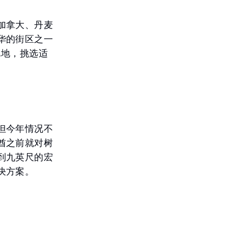
加拿大、丹麦
华的街区之一
此地，挑选适
但今年情况不
酋之前就对树
到九英尺的宏
决方案。