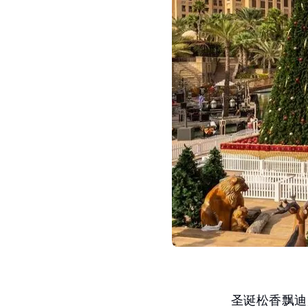
圣诞松香飘迪