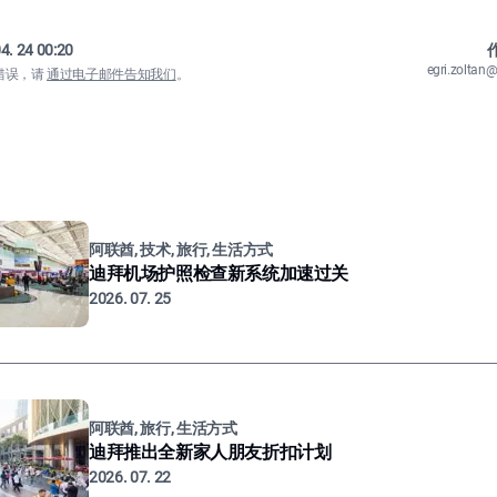
4. 24 00:20
作
egri.zolta
错误，请
通过电子邮件告知我们
。
阿联酋, 技术, 旅行, 生活方式
迪拜机场护照检查新系统加速过关
2026. 07. 25
阿联酋, 旅行, 生活方式
迪拜推出全新家人朋友折扣计划
2026. 07. 22