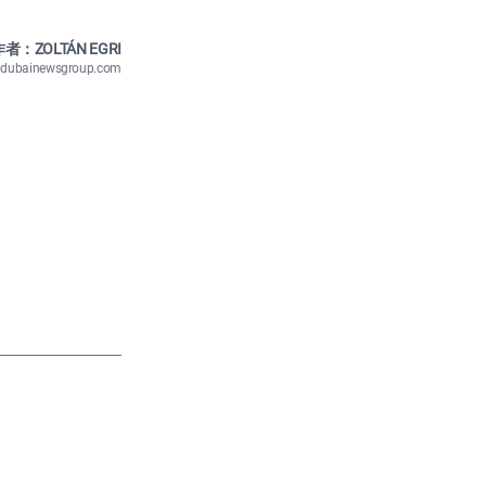
者：ZOLTÁN EGRI
n@dubainewsgroup.com