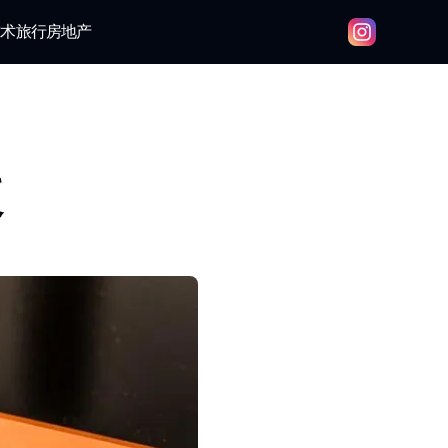
技术
旅行
房地产
破