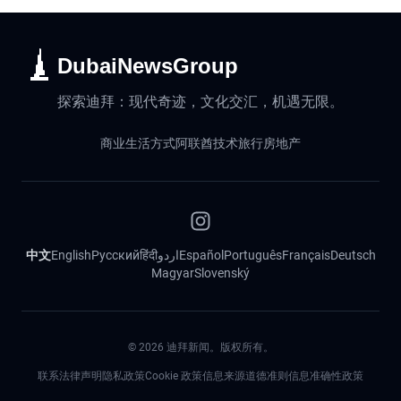
DubaiNewsGroup
探索迪拜：现代奇迹，文化交汇，机遇无限。
商业
生活方式
阿联酋
技术
旅行
房地产
中文
English
Русский
हिंदी
اردو
Español
Português
Français
Deutsch
Magyar
Slovenský
©
2026
迪拜新闻。版权所有。
联系
法律声明
隐私政策
Cookie 政策
信息来源道德准则
信息准确性政策