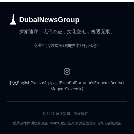
DubaiNewsGroup
探索迪拜：现代奇迹，文化交汇，机遇无限。
商业
生活方式
阿联酋
技术
旅行
房地产
中文
English
Русский
हिंदी
اردو
Español
Português
Français
Deutsch
Magyar
Slovenský
©
2026
迪拜新闻。版权所有。
联系
法律声明
隐私政策
Cookie 政策
信息来源道德准则
信息准确性政策