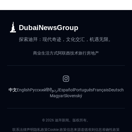
DubaiNewsGroup
探索迪拜：现代奇迹，文化交汇，机遇无限。
商业
生活方式
阿联酋
技术
旅行
房地产
中文
English
Русский
हिंदी
اردو
Español
Português
Français
Deutsch
Magyar
Slovenský
©
2026
迪拜新闻。版权所有。
联系
法律声明
隐私政策
Cookie 政策
信息来源道德准则
信息准确性政策