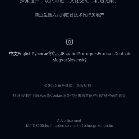
探索迪拜：现代奇迹，文化交汇，机遇无限。
商业
生活方式
阿联酋
技术
旅行
房地产
中文
English
Русский
हिंदी
اردو
Español
Português
Français
Deutsch
Magyar
Slovenský
©
2026
迪拜新闻。版权所有。
联系
法律声明
隐私政策
Cookie 政策
信息来源道德准则
信息准确性政策
Advertisement:
bUTOR5
05.hu
5n.ae
tire-service.hu
1b.hu
egrizoltan.hu