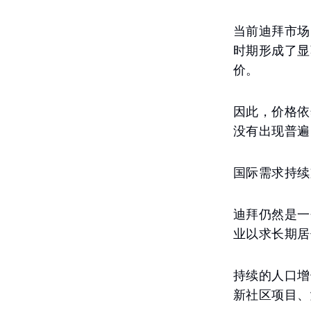
当前迪拜市场
时期形成了显
价。
因此，价格依
没有出现普遍
国际需求持续
迪拜仍然是一
业以求长期居
持续的人口增
新社区项目、