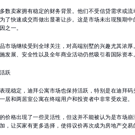
多数卖家拥有稳定的财务背景。他们不受信贷需求或流
为了快速成交而做出显著让步。这是市场未出现预期中的
因之一。
品市场继续受到全球关注，对高端别墅的兴趣尤其浓厚
施发展、安全性以及全年商业活动仍然吸引着国际资本
活跃
表现稳定，迪拜公寓市场也保持活跃，特别是在迪拜码
一居和两居室公寓在终端用户和投资者中非常受欢迎。
的价格出现了一些灵活性，但这并不能被认为是市场崩
加，让买家有更多选择，使得议价再次成为房地产交易