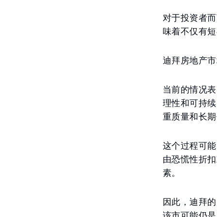
对于投资者而
味着不仅有短
迪拜房地产市
当前的情况表
理性和可持续
重质量和长期
这个过程可能
由恐慌性折扣
素。
因此，迪拜的
该市可能仍是