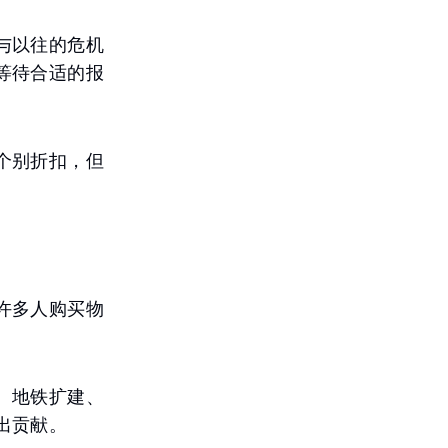
与以往的危机
等待合适的报
个别折扣，但
许多人购买物
。地铁扩建、
出贡献。