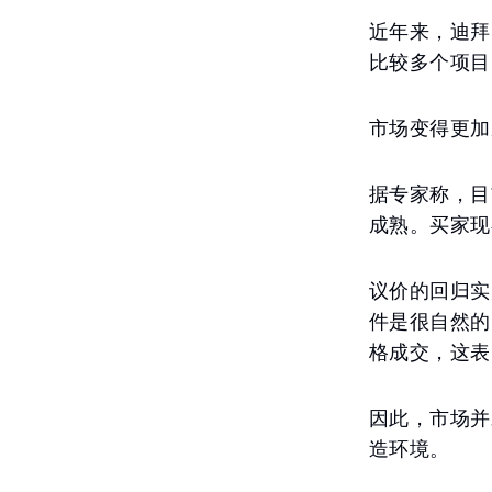
近年来，迪拜
比较多个项目
市场变得更加
据专家称，目
成熟。买家现
议价的回归实
件是很自然的
格成交，这表
因此，市场并
造环境。