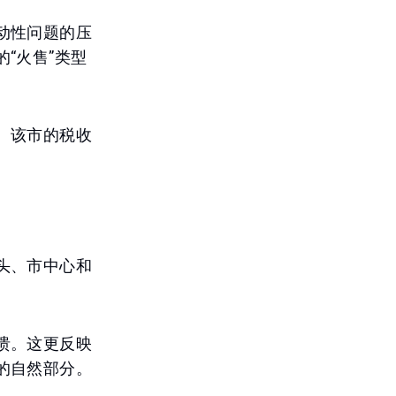
动性问题的压
“火售”类型
。该市的税收
。
头、市中心和
溃。这更反映
的自然部分。