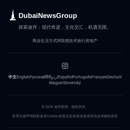
DubaiNewsGroup
探索迪拜：现代奇迹，文化交汇，机遇无限。
商业
生活方式
阿联酋
技术
旅行
房地产
中文
English
Русский
हिंदी
اردو
Español
Português
Français
Deutsch
Magyar
Slovenský
©
2026
迪拜新闻。版权所有。
联系
法律声明
隐私政策
Cookie 政策
信息来源道德准则
信息准确性政策