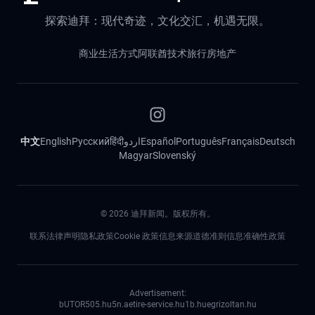
探索迪拜：现代奇迹，文化交汇，机遇无限。
商业
生活方式
阿联酋
技术
旅行
房地产
中文
English
Русский
हिंदी
اردو
Español
Português
Français
Deutsch
Magyar
Slovenský
©
2026
迪拜新闻。版权所有。
联系
法律声明
隐私政策
Cookie 政策
信息来源道德准则
信息准确性政策
Advertisement:
bUTOR5
05.hu
5n.ae
tire-service.hu
1b.hu
egrizoltan.hu