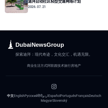
迪拜启动社区轻型交通网络计划
2026. 07. 21
DubaiNewsGroup
探索迪拜：现代奇迹，文化交汇，机遇无限。
商业
生活方式
阿联酋
技术
旅行
房地产
中文
English
Русский
हिंदी
اردو
Español
Português
Français
Deutsch
Magyar
Slovenský