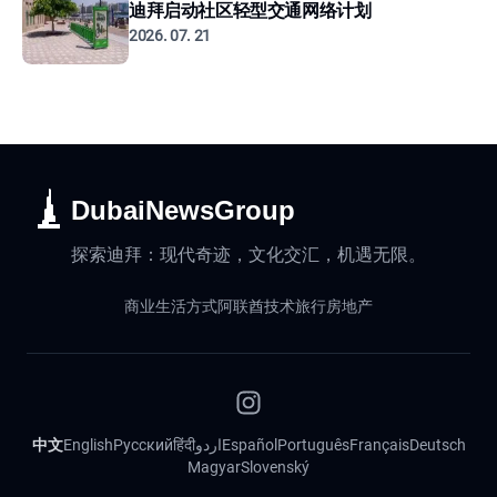
迪拜启动社区轻型交通网络计划
2026. 07. 21
DubaiNewsGroup
探索迪拜：现代奇迹，文化交汇，机遇无限。
商业
生活方式
阿联酋
技术
旅行
房地产
中文
English
Русский
हिंदी
اردو
Español
Português
Français
Deutsch
Magyar
Slovenský