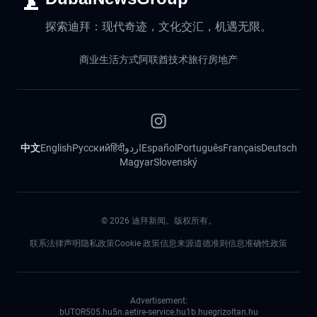
探索迪拜：现代奇迹，文化交汇，机遇无限。
商业
生活方式
阿联酋
技术
旅行
房地产
中文
English
Русский
हिंदी
اردو
Español
Português
Français
Deutsch
Magyar
Slovenský
©
2026
迪拜新闻。版权所有。
联系
法律声明
隐私政策
Cookie 政策
信息来源道德准则
信息准确性政策
Advertisement:
bUTOR5
05.hu
5n.ae
tire-service.hu
1b.hu
egrizoltan.hu