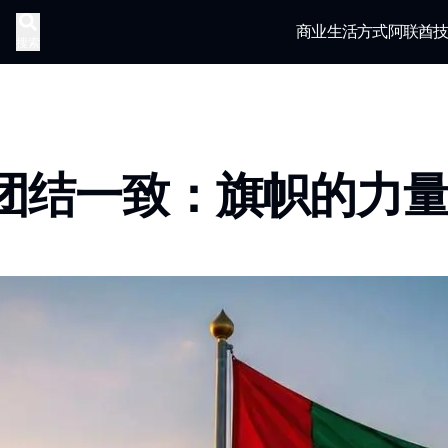
商业
生活方式
阿联酋
搜索
团结一致：旗帜的力