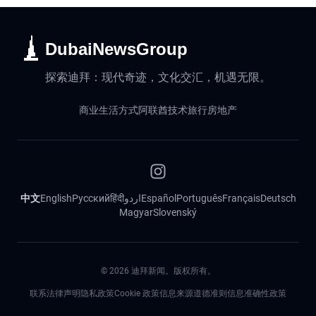
DubaiNewsGroup
探索迪拜：现代奇迹，文化交汇，机遇无限。
商业
生活方式
阿联酋
技术
旅行
房地产
中文
English
Русский
हिंदी
اردو
Español
Português
Français
Deutsch
Magyar
Slovenský
©
2026
迪拜新闻。版权所有。
联系
法律声明
隐私政策
Cookie 政策
信息来源道德准则
信息准确性政策