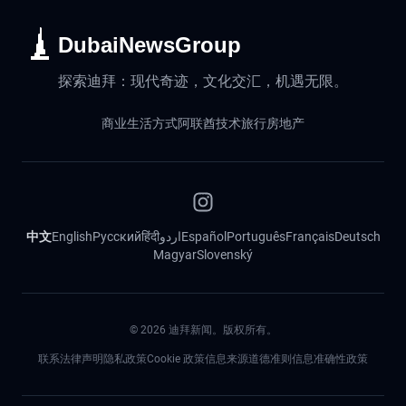
DubaiNewsGroup
探索迪拜：现代奇迹，文化交汇，机遇无限。
商业
生活方式
阿联酋
技术
旅行
房地产
中文
English
Русский
हिंदी
اردو
Español
Português
Français
Deutsch
Magyar
Slovenský
©
2026
迪拜新闻。版权所有。
联系
法律声明
隐私政策
Cookie 政策
信息来源道德准则
信息准确性政策