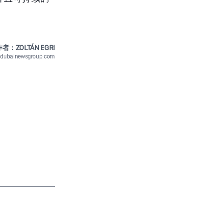
者：ZOLTÁN EGRI
n@dubainewsgroup.com