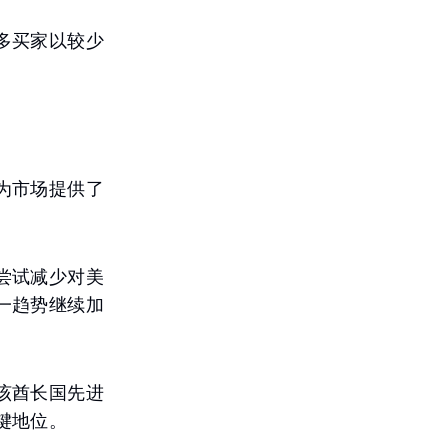
多买家以较少
为市场提供了
尝试减少对美
一趋势继续加
该酋长国先进
键地位。