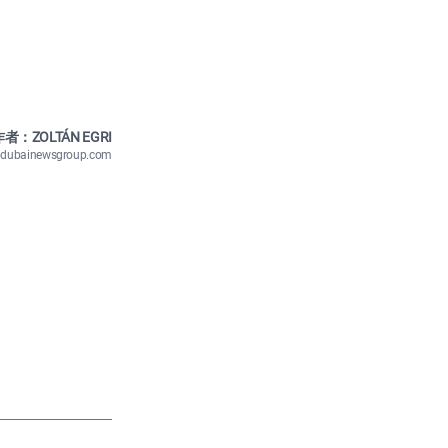
者：ZOLTÁN EGRI
n@dubainewsgroup.com