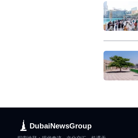
DubaiNewsGroup