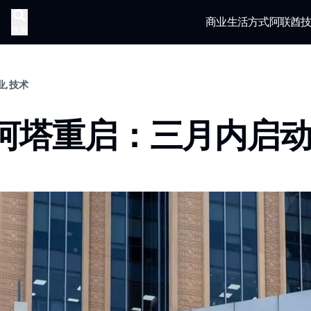
商业
生活方式
阿联酋
搜索
业, 技术
河塔重启：三月内启