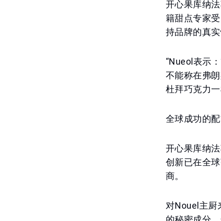
开心果库纳法巧
籍甜点专家受FI
持品牌的真实
“Nueol
不能称在弗朗
杜拜巧克力一样
全球成功的配
开心果库纳法巧克力
创新已在全球
商。
对Nouel
的秘密成分。