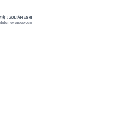
者：ZOLTÁN EGRI
n@dubainewsgroup.com