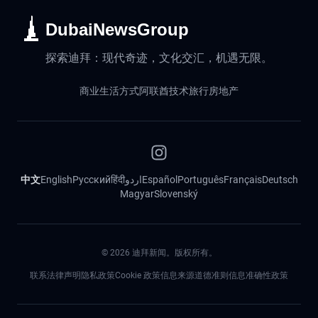
DubaiNewsGroup
探索迪拜：现代奇迹，文化交汇，机遇无限。
商业
生活方式
阿联酋
技术
旅行
房地产
中文
English
Русский
हिंदी
اردو
Español
Português
Français
Deutsch
Magyar
Slovenský
©
2026
迪拜新闻。版权所有。
联系
法律声明
隐私政策
Cookie 政策
信息来源道德准则
信息准确性政策