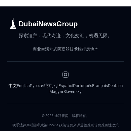
DubaiNewsGroup
探索迪拜：现代奇迹，文化交汇，机遇无限。
商业
生活方式
阿联酋
技术
旅行
房地产
中文
English
Русский
हिंदी
اردو
Español
Português
Français
Deutsch
Magyar
Slovenský
©
2026
迪拜新闻。版权所有。
联系
法律声明
隐私政策
Cookie 政策
信息来源道德准则
信息准确性政策