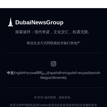
DubaiNewsGroup
探索迪拜：现代奇迹，文化交汇，机遇无限。
商业
生活方式
阿联酋
技术
旅行
房地产
中文
English
Русский
हिंदी
اردو
Español
Português
Français
Deutsch
Magyar
Slovenský
©
2026
迪拜新闻。版权所有。
联系
法律声明
隐私政策
Cookie 政策
信息来源道德准则
信息准确性政策