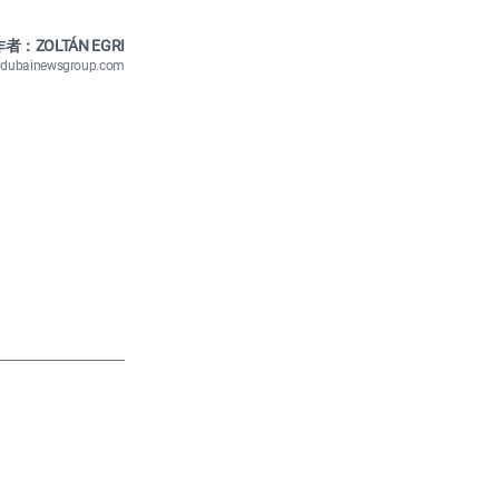
者：ZOLTÁN EGRI
n@dubainewsgroup.com