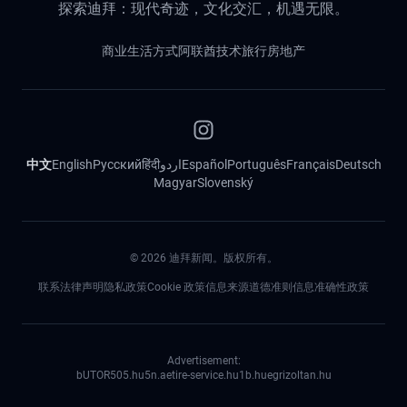
探索迪拜：现代奇迹，文化交汇，机遇无限。
商业
生活方式
阿联酋
技术
旅行
房地产
中文
English
Русский
हिंदी
اردو
Español
Português
Français
Deutsch
Magyar
Slovenský
©
2026
迪拜新闻。版权所有。
联系
法律声明
隐私政策
Cookie 政策
信息来源道德准则
信息准确性政策
Advertisement:
bUTOR5
05.hu
5n.ae
tire-service.hu
1b.hu
egrizoltan.hu