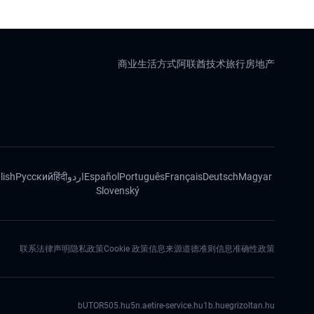
商业
生活方式
阿联酋
技术
旅行
房地产
lish
Русский
हिंदी
اردو
Español
Português
Français
Deutsch
Magyar
Slovenský
联系
法律声明
隐私政策
Cookie 政策
信息来源道德准则
信息准确性政策
bUTOR5
05.hu
5n.ae
tire-service.hu
1b.hu
egrizoltan.hu