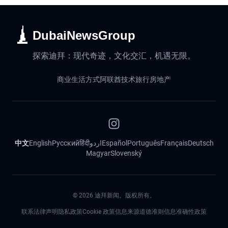
DubaiNewsGroup
探索迪拜：现代奇迹，文化交汇，机遇无限。
商业
生活方式
阿联酋
技术
旅行
房地产
中文
English
Русский
हिंदी
اردو
Español
Português
Français
Deutsch
Magyar
Slovenský
©
2026
迪拜新闻。版权所有。
联系
法律声明
隐私政策
Cookie 政策
信息来源道德准则
信息准确性政策