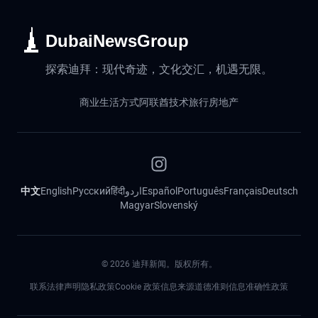
DubaiNewsGroup
探索迪拜：现代奇迹，文化交汇，机遇无限。
商业
生活方式
阿联酋
技术
旅行
房地产
中文
English
Русский
हिंदी
اردو
Español
Português
Français
Deutsch
Magyar
Slovenský
©
2026
迪拜新闻。版权所有。
联系
法律声明
隐私政策
Cookie 政策
信息来源道德准则
信息准确性政策