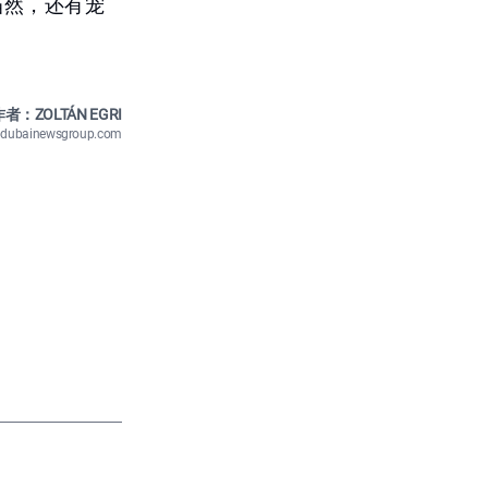
当然，还有宠
者：ZOLTÁN EGRI
n@dubainewsgroup.com