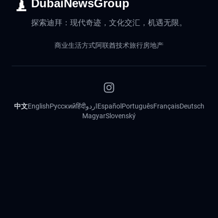
DubaiNewsGroup
探索迪拜：现代奇迹，文化交汇，机遇无限。
商业
生活方式
阿联酋
技术
旅行
房地产
中文
English
Русский
हिंदी
اردو
Español
Português
Français
Deutsch
Magyar
Slovenský
©
2026
迪拜新闻。版权所有。
联系
法律声明
隐私政策
Cookie 政策
信息来源道德准则
信息准确性政策
Advertisement: